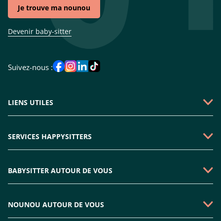
Je trouve ma nounou
Devenir baby-sitter
Suivez-nous :
LIENS UTILES
Qui sommes-nous ?
SERVICES HAPPYSITTERS
Faire une demande
Garde périscolaire
Emploi baby-sitter
BABYSITTER AUTOUR DE VOUS
Garde enfant mercredi
Rejoindre l'équipe
Babysitter Paris
Nounou sortie d'école
Plan du site
NOUNOU AUTOUR DE VOUS
Babysitter Boulogne-billancourt
Nounou à domicile
Nous contacter