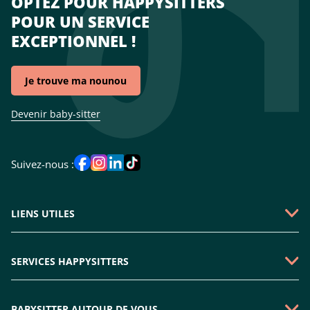
OPTEZ POUR HAPPYSITTERS
POUR UN SERVICE
EXCEPTIONNEL !
Je trouve ma nounou
Devenir baby-sitter
Suivez-nous :
LIENS UTILES
Qui sommes-nous ?
SERVICES HAPPYSITTERS
Faire une demande
Garde périscolaire
Emploi baby-sitter
BABYSITTER AUTOUR DE VOUS