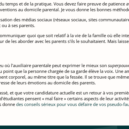
 temps et de la pratique. Vous devez faire preuve de patience av
ventions au domicile parental. Je vous donne les bonnes méthod
lisation des médias sociaux (réseaux sociaux, sites communautaires
t ou à ses parents.
mmuniquer quoi que soit relatif à la vie de la famille où elle inter
ur de les aborder avec les parents s'ils le souhaitaient. Mais laissez-
ieu où l'auxiliaire parentale peut exprimer le mieux son
superpouv
, au point que la personne chargée de sa garde élève la voix. Une
ent corporel, au même titre que la fessée. Il se trouve que même 
esse de leurs émotions au domicile des parents.
passé, et que votre candidature actuelle est un retour à vos prem
d'étudiantes pensent « mal faire » certains aspects de leur activité
us donne
des conseils sérieux pour vous défaire de vos pseudo-fau