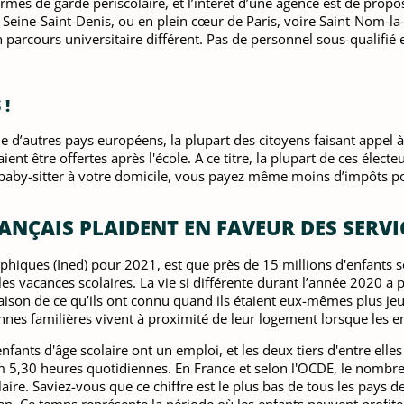
es de garde périscolaire, et l’intérêt d’une agence est de propos
n Seine-Saint-Denis, ou en plein cœur de Paris, voire Saint-Nom-la
arcours universitaire différent. Pas de personnel sous-qualifié et
 !
d’autres pays européens, la plupart des citoyens faisant appel à
ent être offertes après l'école. A ce titre, la plupart de ces élect
ne baby-sitter à votre domicile, vous payez même moins d’impôts 
RANÇAIS PLAIDENT EN FAVEUR DES SERVI
phiques (Ined) pour 2021, est que près de 15 millions d'enfants so
nt les vacances scolaires. La vie si différente durant l’année 2020
on de ce qu’ils ont connu quand ils étaient eux-mêmes plus jeune
nes familières vivent à proximité de leur logement lorsque les enfa
ants d'âge scolaire ont un emploi, et les deux tiers d'entre elles t
5,30 heures quotidiennes. En France et selon l'OCDE, le nombre
re. Saviez-vous que ce chiffre est le plus bas de tous les pays de