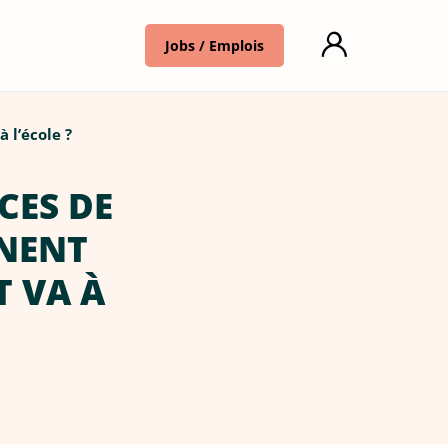
Jobs / Emplois
 l’école ?
CES DE
NNENT
T VA À