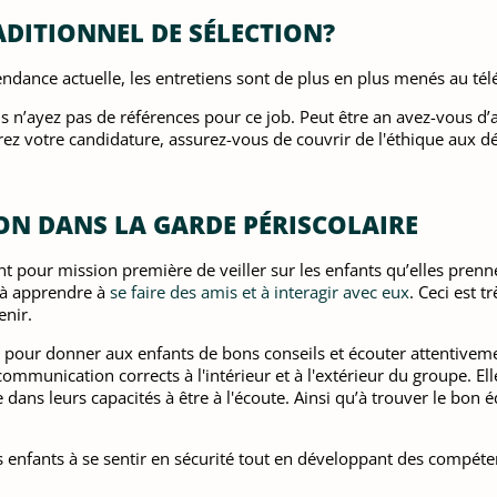
ADITIONNEL DE SÉLECTION?
ndance actuelle, les entretiens sont de plus en plus menés au tél
 n’ayez pas de références pour ce job. Peut être an avez-vous d’a
z votre candidature, assurez-vous de couvrir de l'éthique aux défi
ON DANS LA GARDE PÉRISCOLAIRE
nt pour mission première de veiller sur les enfants qu’elles prenne
s à apprendre à
se faire des amis et à interagir avec eux
. Ceci est t
enir.
ée pour donner aux enfants de bons conseils et écouter attentivem
ommunication corrects à l'intérieur et à l'extérieur du groupe. El
dans leurs capacités à être à l'écoute. Ainsi qu’à trouver le bon é
es enfants à se sentir en sécurité tout en développant des compéte