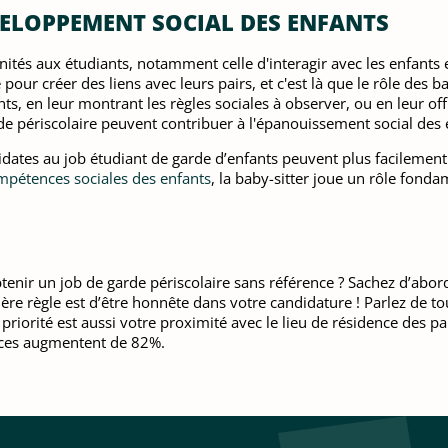
VELOPPEMENT SOCIAL DES ENFANTS
ités aux étudiants, notamment celle d'interagir avec les enfants 
e pour créer des liens avec leurs pairs, et c'est là que le rôle des 
nts, en leur montrant les règles sociales à observer, ou en leur o
de périscolaire peuvent contribuer à l'épanouissement social des 
didates au job étudiant de garde d’enfants peuvent plus facilemen
pétences sociales des enfants
, la baby-sitter joue un rôle fond
tenir un job de garde périscolaire sans référence ? Sachez d’abord
ère règle est d’être honnête dans votre candidature ! Parlez de t
iorité est aussi votre proximité avec le lieu de résidence des par
nces augmentent de 82%.