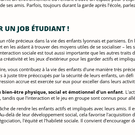
 de ses amis. Parfois, toujours durant la garde après l’école, parle
 UN JOB ÉTUDIANT !
n rôle précieux dans la vie des enfants lyonnais et parisiens. En 
et en les aidant à trouver des moyens utiles de se socialiser – les 
l'interaction sociale est tout aussi importante que les autres trai
a créativité et les jeux d'extérieur pour les garder actifs et impliq
aire, vous contribuez à la vie des enfants d'une manière très pré
is à juste titre préoccupés par la sécurité de leurs enfants, un dé
ression accrue est exercée sur eux pour exceller dans leurs activités
u bien-être physique, social et émotionnel d'un enfant
. L'ac
 tandis que l'interaction et le jeu en groupe sont connus pour all
tâche de rendre les enfants actifs et impliqués avec leurs amis. Il
u-delà de leur développement social, cela favorise l'acquisition 
ociation, l'équité et l'habileté sociale. Il convient d’encourager 