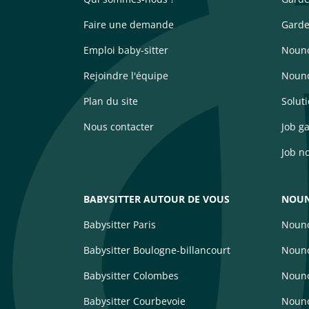
Faire une demande
Garde
Emploi baby-sitter
Nouno
Rejoindre l'équipe
Nouno
Plan du site
Solut
Nous contacter
Job g
Job n
BABYSITTER AUTOUR DE VOUS
NOUN
Babysitter Paris
Nouno
Babysitter Boulogne-billancourt
Nouno
Babysitter Colombes
Nouno
Babysitter Courbevoie
Nouno