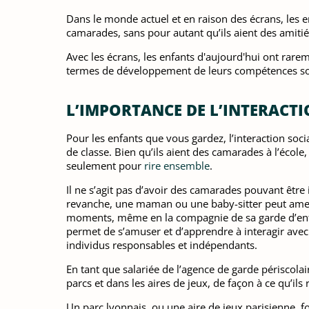
Dans le monde actuel et en raison des écrans, les en
camarades, sans pour autant qu’ils aient des amitié
Avec les écrans, les enfants d'aujourd'hui ont rare
termes de développement de leurs compétences social
L’IMPORTANCE DE L’INTERACT
Pour les enfants que vous gardez, l’interaction soc
de classe. Bien qu’ils aient des camarades à l’écol
seulement pour
rire ensemble
.
Il ne s’agit pas d’avoir des camarades pouvant être 
revanche, une maman ou une baby-sitter peut amene
moments, même en la compagnie de sa garde d’enfant
permet de s’amuser et d’apprendre à interagir avec
individus responsables et indépendants.
En tant que salariée de l’agence de garde périscolai
parcs et dans les aires de jeux, de façon à ce qu’il
Un parc lyonnais, ou une aire de jeux parisienne, 