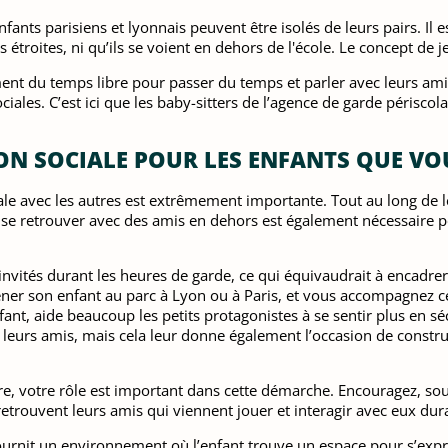
fants parisiens et lyonnais peuvent être isolés de leurs pairs. Il
s étroites, ni qu’ils se voient en dehors de l'école. Le concept d
ment du temps libre pour passer du temps et parler avec leurs am
es. C’est ici que les baby-sitters de l’agence de garde périscola
ION SOCIALE POUR LES ENFANTS QUE VO
iale avec les autres est extrêmement importante. Tout au long de 
e, se retrouver avec des amis en dehors est également nécessaire po
invités durant les heures de garde, ce qui équivaudrait à encadrer
r son enfant au parc à Lyon ou à Paris, et vous accompagnez ce
, aide beaucoup les petits protagonistes à se sentir plus en séc
 leurs amis, mais cela leur donne également l’occasion de constr
re, votre rôle est important dans cette démarche. Encouragez, sout
s retrouvent leurs amis qui viennent jouer et interagir avec eux du
fournit un environnement où l’enfant trouve un espace pour s’expr