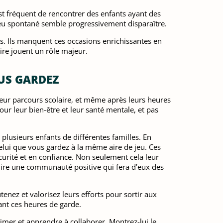
 est fréquent de rencontrer des enfants ayant des
e jeu spontané semble progressivement disparaître.
is. Ils manquent ces occasions enrichissantes en
ire jouent un rôle majeur.
US GARDEZ
leur parcours scolaire, et même après leurs heures
ur leur bien-être et leur santé mentale, et pas
 plusieurs enfants de différentes familles. En
lui que vous gardez à la même aire de jeu. Ces
urité et en confiance. Non seulement cela leur
uire une communauté positive qui fera d’eux des
enez et valorisez leurs efforts pour sortir aux
rant ces heures de garde.
imer et apprendre à collaborer. Montrez-lui le