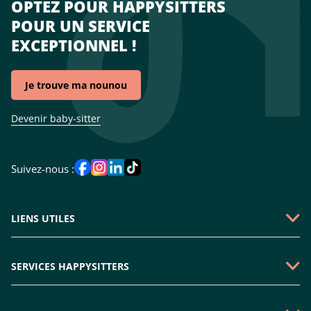
OPTEZ POUR HAPPYSITTERS
POUR UN SERVICE
EXCEPTIONNEL !
Je trouve ma nounou
Devenir baby-sitter
Suivez-nous :
LIENS UTILES
Qui sommes-nous ?
SERVICES HAPPYSITTERS
Faire une demande
Garde périscolaire
Emploi baby-sitter