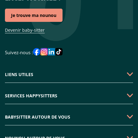
Je trouve ma nounou
Devenir baby-sitter
Suivez-nous :
LIENS UTILES
Qui sommes-nous ?
SERVICES HAPPYSITTERS
Faire une demande
Garde périscolaire
Emploi baby-sitter
BABYSITTER AUTOUR DE VOUS
Garde enfant mercredi
Rejoindre l'équipe
Babysitter Paris
Nounou sortie d'école
Plan du site