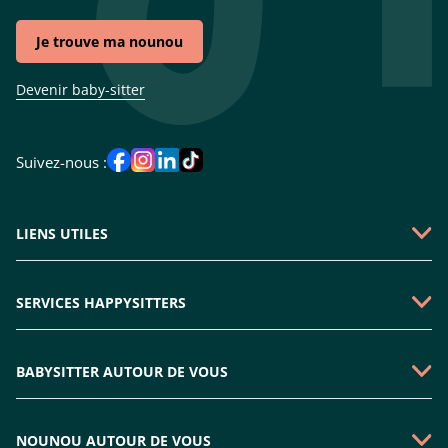
Je trouve ma nounou
Devenir baby-sitter
Suivez-nous :
LIENS UTILES
Qui sommes-nous ?
SERVICES HAPPYSITTERS
Faire une demande
Garde périscolaire
Emploi baby-sitter
BABYSITTER AUTOUR DE VOUS
Garde enfant mercredi
Rejoindre l'équipe
Babysitter Paris
Nounou sortie d'école
Plan du site
NOUNOU AUTOUR DE VOUS
Babysitter Boulogne-billancourt