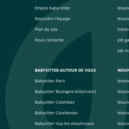
Emploi baby-sitter
Nouno
Rejoindre l'équipe
Nouno
Plan du site
Solut
Nous contacter
Job g
Job n
BABYSITTER AUTOUR DE VOUS
NOUN
Babysitter Paris
Nouno
Babysitter Boulogne-billancourt
Nouno
Babysitter Colombes
Nouno
Babysitter Courbevoie
Nouno
Babysitter Issy-les-moulineaux
Noun