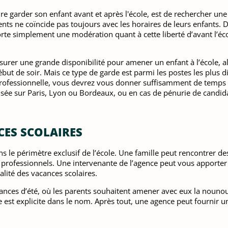
re garder son enfant avant et après l'école, est de rechercher une 
ents ne coïncide pas toujours avec les horaires de leurs enfants. D
pporte simplement une modération quant à cette liberté d’avant l’é
urer une grande disponibilité pour amener un enfant à l’école, alle
ébut de soir. Mais ce type de garde est parmi les postes les plus dif
ofessionnelle, vous devrez vous donner suffisamment de temps 
lisée sur Paris, Lyon ou Bordeaux, ou en cas de pénurie de candida
CES SCOLAIRES
ans le périmètre exclusif de l’école. Une famille peut rencontrer de
rofessionnels. Une intervenante de l’agence peut vous apporter c
alité des vacances scolaires.
vacances d’été, où les parents souhaitent amener avec eux la nou
aire est explicite dans le nom. Après tout, une agence peut fournir