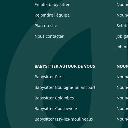
Emploi baby-sitter
Nouno
Rejoindre l'équipe
Nouno
Plan du site
Solut
Nous contacter
Job g
Job n
BABYSITTER AUTOUR DE VOUS
NOUN
Babysitter Paris
Nouno
Babysitter Boulogne-billancourt
Nouno
Babysitter Colombes
Nouno
Babysitter Courbevoie
Nouno
Babysitter Issy-les-moulineaux
Noun