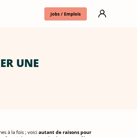
Jobs / Emplois
RER UNE
s à la fois ; voici
autant de raisons pour