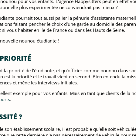
nounou pour vos enfants. L'agence Happysitters peut en effet vous
sionnelle plus expérimentée ne conviendrait pas mieux ?
udiante pourrait tout aussi palier la pénurie d'assistante matern
vations faisant pencher le choix d'une garde au domicile des paren
ut si vous habiter en Île de France ou dans les Hauts de Seine.
e nouvelle nounou étudiante !
 PRIORITÉ
 la priorité de l'étudiante, et qu'officier comme nounou dans so
n est la priorité et le travail vient en second. Bien entendu la mi
érences et mène les interviews initiales.
ellent exemple pour vos enfants. Mais en tant que clients de la no
ports
.
SSITÉ ?
e son établissement scolaire, il est probable qu'elle soit véhicul
arce que cette dernière n'a pas nécessairement de véhicule pour se