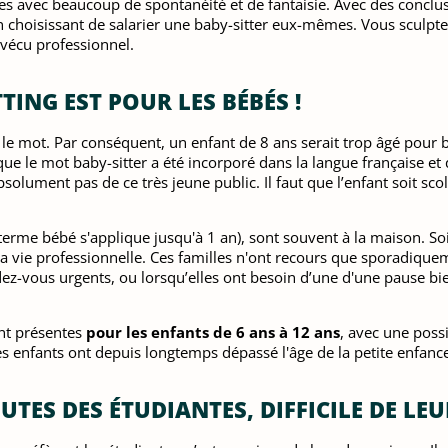
s avec beaucoup de spontanéité et de fantaisie. Avec des conclus
n choisissant de salarier une baby-sitter eux-mêmes. Vous sculpte
 vécu professionnel.
TING EST POUR LES BÉBÉS !
le mot. Par conséquent, un enfant de 8 ans serait trop âgé pour b
que le mot baby-sitter a été incorporé dans la langue française et 
olument pas de ce très jeune public. Il faut que l’enfant soit scol
e terme bébé s'applique jusqu'à 1 an), sont souvent à la maison. So
a vie professionnelle. Ces familles n'ont recours que sporadiquem
endez-vous urgents, ou lorsqu’elles ont besoin d’une d'une pause b
ont présentes
pour les enfants de 6 ans à 12 ans
, avec une possi
ces enfants ont depuis longtemps dépassé l'âge de la petite enfanc
TES DES ÉTUDIANTES, DIFFICILE DE LE