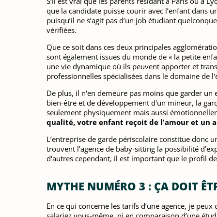
S’il est vrai que les parents résidant à Paris ou à L
que la candidate puisse courir avec l’enfant dans u
puisqu’il ne s’agit pas d’un job étudiant quelconque
vérifiées.
Que ce soit dans ces deux principales agglomération
sont également issues du monde de « la petite enfan
une vie dynamique où ils peuvent apporter et transm
professionnelles spécialisées dans le domaine de l'
De plus, il n'en demeure pas moins que garder un en
bien-être et de développement d'un mineur, la garde 
seulement physiquement mais aussi émotionnellemen
qualité, votre enfant reçoit de l'amour et u
L’entreprise de garde périscolaire constitue donc u
trouvent l’agence de baby-sitting la possibilité d'
d'autres cependant, il est important que le profil 
MYTHE NUMÉRO 3 : ÇA DOIT ÊTR
En ce qui concerne les tarifs d’une agence, je peu
salariez vous-même, ni en comparaison d’une étudi