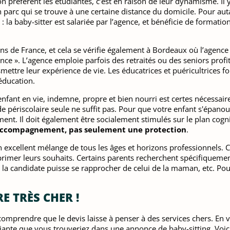
yon préfèrent les étudiantes, c’est en raison de leur dynamisme. Il 
n parc qui se trouve à une certaine distance du domicile. Pour auta
 : la baby-sitter est salariée par l’agence, et bénéficie de format
s de France, et cela se vérifie également à Bordeaux où l’agence 
ce ». L’agence emploie parfois des retraités ou des seniors profit
ettre leur expérience de vie. Les éducatrices et puéricultrices fo
éducation.
fant en vie, indemne, propre et bien nourri est certes nécessaire,
périscolaire seule ne suffit pas. Pour que votre enfant s'épanouiss
t. Il doit également être socialement stimulés sur le plan cogni
n accompagnement, pas seulement une protection
.
n excellent mélange de tous les âges et horizons professionnels. C
exprimer leurs souhaits. Certains parents recherchent spécifiquem
de la candidate puisse se rapprocher de celui de la maman, etc. Po
E TRÈS CHER !
x comprendre que le devis laisse à penser à des services chers. E
ante que vous trouveriez dans une annonce de baby-sitting. Voic