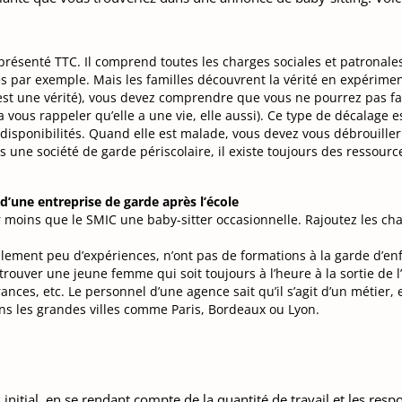
st présenté TTC. Il comprend toutes les charges sociales et patronal
s par exemple. Mais les familles découvrent la vérité en expérimen
est une vérité), vous devez comprendre que vous ne pourrez pas fair
va vous rappeler qu’elle a une vie, elle aussi). Ce type de décalage e
disponibilités. Quand elle est malade, vous devez vous débrouille
s une société de garde périscolaire, il existe toujours des ressourc
 d’une entreprise de garde après l’école
 moins que le SMIC une baby-sitter occasionnelle. Rajoutez les cha
lement peu d’expériences, n’ont pas de formations à la garde d’en
trouver une jeune femme qui soit toujours à l’heure à la sortie de l’
ces, etc. Le personnel d’une agence sait qu’il s’agit d’un métier, e
dans les grandes villes comme Paris, Bordeaux ou Lyon.
 initial, en se rendant compte de la quantité de travail et les resp