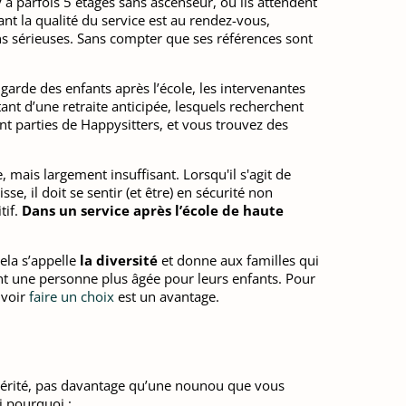
y a parfois 5 étages sans ascenseur, ou ils attendent
nt la qualité du service est au rendez-vous,
ions sérieuses. Sans compter que ses références sont
garde des enfants après l’école, les intervenantes
ant d’une retraite anticipée, lesquels recherchent
nt parties de Happysitters, et vous trouvez des
 mais largement insuffisant. Lorsqu'il s'agit de
e, il doit se sentir (et être) en sécurité non
tif.
Dans un service après l’école de haute
ela s’appelle
la diversité
et donne aux familles qui
ent une personne plus âgée pour leurs enfants. Pour
uvoir
faire un choix
est un avantage.
n vérité, pas davantage qu’une nounou que vous
i pourquoi :