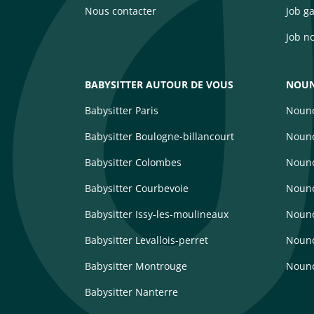
Nous contacter
Job g
Job n
BABYSITTER AUTOUR DE VOUS
NOUN
Babysitter Paris
Nouno
Babysitter Boulogne-billancourt
Nouno
Babysitter Colombes
Nouno
Babysitter Courbevoie
Nouno
Babysitter Issy-les-moulineaux
Noun
Babysitter Levallois-perret
Nouno
Babysitter Montrouge
Nouno
Babysitter Nanterre