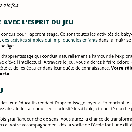
u à la fois
.
AVEC L'ESPRIT DU JEU
x conçus pour l'apprentissage. Ce sont toutes les activités de baby
nt
des activités simples qui impliquent les enfants
dans la maîtrise 
ne âge.
e d'apprentissage qui conduit naturellement à l'amour de l'explora
ve d'éveil intellectuel. A travers le jeu, vous aiderez à faire éclo
eur côté et de les épauler dans leur quête de connaissance.
Votre rô
erte
.
U
es jeux éducatifs rendant l'apprentissage joyeux. En mariant le je
ainsi le terrain pour leur curiosité insatiable, et une démarche p
a fois gratifiant et riche de sens. Vous aurez la chance de transfo
et votre accompagnement dès la sortie de l’école font une différe