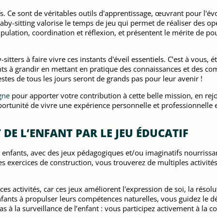
s. Ce sont de véritables outils d'apprentissage, œuvrant pour l'évo
 baby-sitting valorise le temps de jeu qui permet de réaliser des o
ipulation, coordination et réflexion, et présentent le mérite de p
itters à faire vivre ces instants d'éveil essentiels. C’est à vous, 
fants à grandir en mettant en pratique des connaissances et des 
stes de tous les jours seront de grands pas pour leur avenir !
gne
pour apporter votre contribution à cette belle mission, en rejo
portunité de vivre une expérience personnelle et professionnelle 
DE L’ENFANT PAR LE JEU ÉDUCATIF
s enfants, avec des jeux pédagogiques et/ou imaginatifs nourrissant 
es exercices de construction, vous trouverez de multiples activité
es activités, car ces jeux améliorent l'expression de soi, la résol
fants à propulser leurs compétences naturelles, vous guidez le d
s à la surveillance de l’enfant : vous participez activement à la c