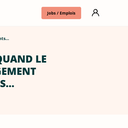
Jobs / Emplois
ants…
 QUAND LE
GEMENT
TS…