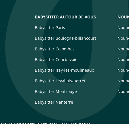
BABYSITTER AUTOUR DE VOUS
NOUN
Babysitter Paris
Nouno
Babysitter Boulogne-billancourt
Nouno
Babysitter Colombes
Nouno
Babysitter Courbevoie
Nouno
Babysitter Issy-les-moulineaux
Noun
Babysitter Levallois-perret
Nouno
Babysitter Montrouge
Nouno
Babysitter Nanterre
OKIES
CONDITIONS GÉNÉRALES D’UTILISATION