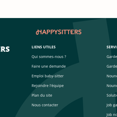
ERS
LIENS UTILES
SERV
Qui sommes-nous ?
Garde
Faire une demande
Garde
Emploi baby-sitter
Nouno
Rejoindre l'équipe
Nouno
Plan du site
Solut
Nous contacter
Job g
Job n