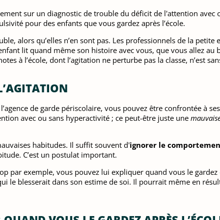
ment sur un diagnostic de trouble du déficit de l'attention avec o
lsivité pour des enfants que vous gardez après l’école.
ble, alors qu’elles n’en sont pas. Les professionnels de la petit
l’enfant lit quand même son histoire avec vous, que vous allez au 
 à l’école, dont l’agitation ne perturbe pas la classe, n’est san
L’AGITATION
agence de garde périscolaire, vous pouvez être confrontée à ses 
tention avec ou sans hyperactivité ; ce peut-être juste une
mauvaise
uvaises habitudes. Il suffit souvent d'
ignorer le comportemen
ude. C’est un postulat important.
e trop par exemple, vous pouvez lui expliquer quand vous le gard
ui le blesserait dans son estime de soi. Il pourrait même en résult
 QUAND VOUS LE GARDEZ APRÈS L’ÉCOL