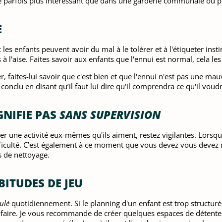
ire parfois plus intéressant que dans une garderie communale ou p
E
les enfants peuvent avoir du mal à le tolérer et à l'étiqueter ins
s à l'aise. Faites savoir aux enfants que l'ennui est normal, cela les
 faites-lui savoir que c'est bien et que l'ennui n'est pas une mauv
onclu en disant qu’il faut lui dire qu'il comprendra ce qu'il voudra
GNIFIE PAS
SANS SUPERVISION
ver une activité eux-mêmes qu'ils aiment, restez vigilantes. Lorsq
difficulté. C’est également à ce moment que vous devez vous devez
 de nettoyage.
BITUDES DE JEU
ulé
quotidiennement. Si le planning d'un enfant est trop structuré e
t faire. Je vous recommande de créer quelques espaces de détent