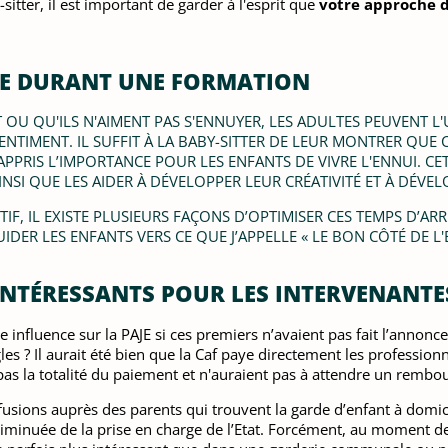
itter, il est important de garder à l'esprit que
votre approche d
UE DURANT UNE FORMATION
T
OU QU'ILS N'AIMENT PAS S'ENNUYER, LES ADULTES PEUVENT 
E SENTIMENT. IL SUFFIT À LA BABY-SITTER DE LEUR MONTRER QUE
APPRIS L’IMPORTANCE POUR LES ENFANTS DE VIVRE L'ENNUI. CE
SI QUE LES AIDER À DÉVELOPPER LEUR CRÉATIVITÉ ET À DÉVEL
IF, IL EXISTE PLUSIEURS FAÇONS D’OPTIMISER CES TEMPS D’AR
ER LES ENFANTS VERS CE QUE J’APPELLE « LE BON CÔTÉ DE L'
TÉRESSANTS POUR LES INTERVENANTES 
ne influence sur la PAJE si ces premiers n’avaient pas fait l’anno
les ? Il aurait été bien que la Caf paye directement les professionn
t pas la totalité du paiement et n'auraient pas à attendre un remb
nfusions auprès des parents qui trouvent la garde d’enfant à domicil
e diminuée de la prise en charge de l’Etat. Forcément, au moment de