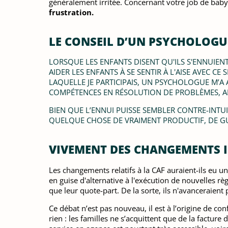
généralement irritée. Concernant votre job de baby-s
frustration
.
LE CONSEIL D’UN PSYCHOLOG
LORSQUE
LES ENFANTS DISENT QU'ILS S'ENNUIEN
AIDER LES ENFANTS À SE SENTIR À L'AISE AVEC C
LAQUELLE JE PARTICIPAIS, UN PSYCHOLOGUE M’A 
COMPÉTENCES EN RÉSOLUTION DE PROBLÈMES, AIN
BIEN QUE L’ENNUI PUISSE SEMBLER CONTRE-INTUIT
QUELQUE CHOSE DE VRAIMENT PRODUCTIF, DE GUID
VIVEMENT DES CHANGEMENTS IN
Les changements relatifs à la CAF auraient-ils eu u
en guise d'alternative à l'exécution de nouvelles règ
que leur quote-part. De la sorte, ils n'avanceraien
Ce débat n’est pas nouveau, il est à l’origine de co
rien : les familles ne s’acquittent que de la factur