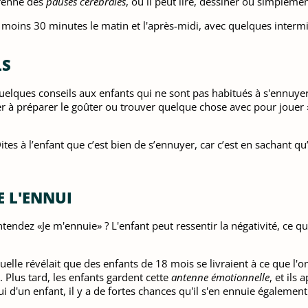
prenne des
pauses cérébrales
, où il peut lire, dessiner ou simpleme
moins 30 minutes le matin et l'après-midi, avec quelques intermit
LS
elques conseils aux enfants qui ne sont pas habitués à s'ennuye
r à préparer le goûter ou trouver quelque chose avec pour jouer ».
ites à l’enfant que c’est bien de s’ennuyer, car c’est en sachant q
E L'ENNUI
ndez «Je m'ennuie» ? L'enfant peut ressentir la négativité, ce qu
uelle révélait que des enfants de 18 mois se livraient à ce que l'
 Plus tard, les enfants gardent cette
antenne émotionnelle
, et ils
 d'un enfant, il y a de fortes chances qu'il s'en ennuie également