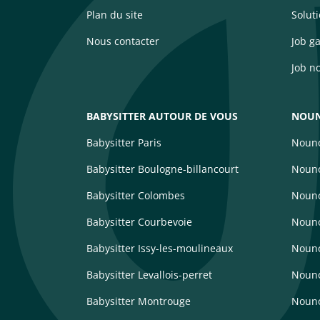
Plan du site
Solut
Nous contacter
Job g
Job n
BABYSITTER AUTOUR DE VOUS
NOUN
Babysitter Paris
Nouno
Babysitter Boulogne-billancourt
Nouno
Babysitter Colombes
Nouno
Babysitter Courbevoie
Nouno
Babysitter Issy-les-moulineaux
Noun
Babysitter Levallois-perret
Nouno
Babysitter Montrouge
Nouno