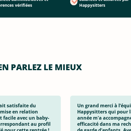
érences vérifiées
Happysitters
EN PARLEZ LE MIEUX
ait satisfaite du
Un grand merci à l’équ
 mise en relation
Happysitters qui pour l
t facile avec un baby-
année m'a accompagné
orrespondant au profil
efficacité dans ma rec
 pour cette rentrée !
de garde d'enfants. Ave