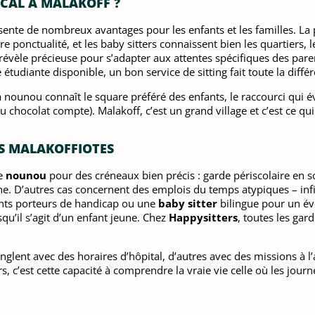
OCAL À MALAKOFF ?
ente de nombreux avantages pour les enfants et les familles. La p
e ponctualité, et les baby sitters connaissent bien les quartiers, l
 révèle précieuse pour s’adapter aux attentes spécifiques des par
tudiante disponible, un bon service de sitting fait toute la diffé
a nounou connaît le square préféré des enfants, le raccourci qui évi
u chocolat compte). Malakoff, c’est un grand village et c’est ce qu
ES MALAKOFFIOTES
ne
nounou
pour des créneaux bien précis : garde périscolaire en s
D’autres cas concernent des emplois du temps atypiques – infirm
nts porteurs de handicap ou une
baby sitter
bilingue pour un éve
squ’il s’agit d’un enfant jeune. Chez
Happysitters
, toutes les gar
jonglent avec des horaires d’hôpital, d’autres avec des missions à l
, c’est cette capacité à comprendre la vraie vie celle où les jou