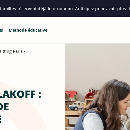
amilles réservent déjà leur nounou. Anticipez pour avoir plus d
us
Méthode éducative
itting Paris
AKOFF :
DE
E