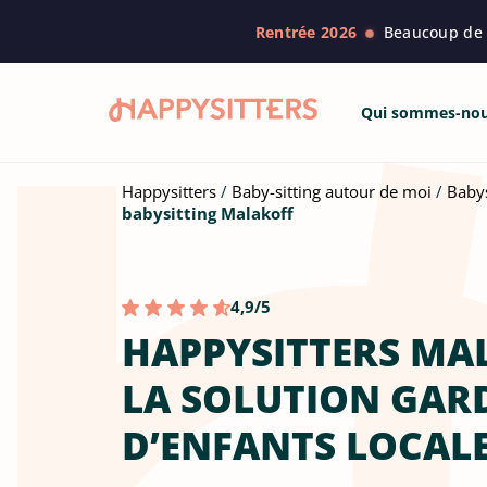
Rentrée 2026
Beaucoup de f
Qui sommes-no
Happysitters
Baby-sitting autour de moi
Babys
babysitting Malakoff
4,9/5
HAPPYSITTERS MAL
LA SOLUTION GAR
D’ENFANTS LOCAL