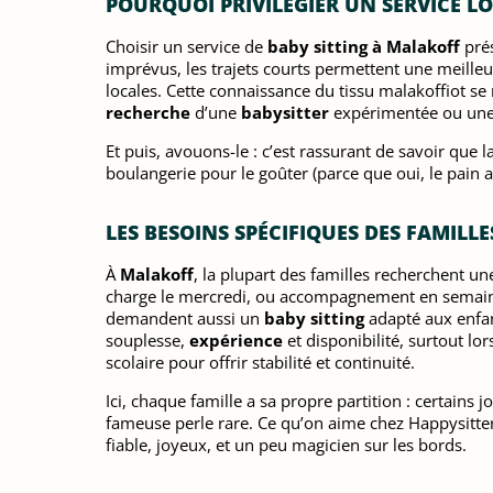
POURQUOI PRIVILÉGIER UN SERVICE L
Choisir un service de
baby sitting à Malakoff
prés
imprévus, les trajets courts permettent une meilleur
locales. Cette connaissance du tissu malakoffiot se
recherche
d’une
babysitter
expérimentée ou une é
Et puis, avouons-le : c’est rassurant de savoir que l
boulangerie pour le goûter (parce que oui, le pain a
LES BESOINS SPÉCIFIQUES DES FAMILL
À
Malakoff
, la plupart des familles recherchent u
charge le mercredi, ou accompagnement en semaine. 
demandent aussi un
baby sitting
adapté aux enfa
souplesse,
expérience
et disponibilité, surtout lor
scolaire pour offrir stabilité et continuité.
Ici, chaque famille a sa propre partition : certains 
fameuse perle rare. Ce qu’on aime chez Happysitters
fiable, joyeux, et un peu magicien sur les bords.