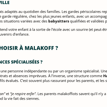
ILLE
ts adaptés au quotidien des familles. Les gardes périscolaires 
s de garde régulière, chez les plus jeunes enfants, avec un acc
 situations variées avec des
babysitters
qualifiées et validées p
end votre enfant à la sortie de l’école avec un sourire (et peut-ê
ouvenirs d’enfance.
CHOISIR À MALAKOFF ?
CES SPÉCIALISÉES ?
r une personne indépendante ou par un organisme spécialisé. Un
ontrats et absences imprévues. À l’inverse, une structure comme
H
ils évalués. C’est souvent plus rassurant pour les parents, et les
ion”
et
“je respire enfin”
. Les parents malakoffiots savent qu’il n’y a
 la vie fait des siennes.