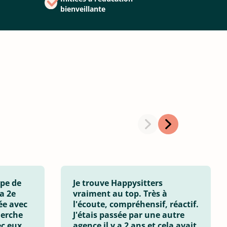
bienveillante
ipe de
Je trouve Happysitters
a 2e
vraiment au top. Très à
e avec
l'écoute, compréhensif, réactif.
herche
J'étais passée par une autre
c eux,
agence il y a 2 ans et cela avait