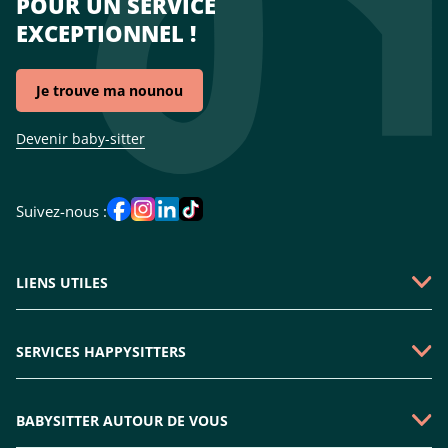
POUR UN SERVICE
EXCEPTIONNEL !
Je trouve ma nounou
Devenir baby-sitter
Suivez-nous :
LIENS UTILES
Qui sommes-nous ?
SERVICES HAPPYSITTERS
Faire une demande
Garde périscolaire
Emploi baby-sitter
BABYSITTER AUTOUR DE VOUS
Garde enfant mercredi
Rejoindre l'équipe