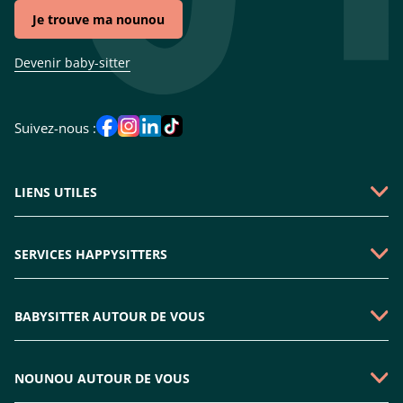
Je trouve ma nounou
Devenir baby-sitter
Suivez-nous :
LIENS UTILES
Qui sommes-nous ?
SERVICES HAPPYSITTERS
Faire une demande
Garde périscolaire
Emploi baby-sitter
BABYSITTER AUTOUR DE VOUS
Garde enfant mercredi
Rejoindre l'équipe
Babysitter Paris
Nounou sortie d'école
Plan du site
NOUNOU AUTOUR DE VOUS
Babysitter Boulogne-billancourt
Nounou à domicile
Nous contacter