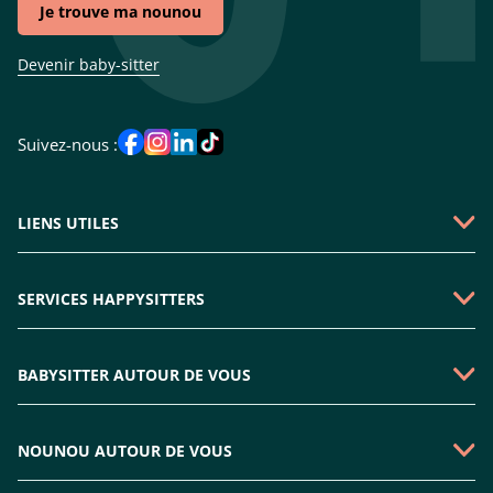
Je trouve ma nounou
Devenir baby-sitter
Suivez-nous :
LIENS UTILES
Qui sommes-nous ?
SERVICES HAPPYSITTERS
Faire une demande
Garde périscolaire
Emploi baby-sitter
BABYSITTER AUTOUR DE VOUS
Garde enfant mercredi
Rejoindre l'équipe
Babysitter Paris
Nounou sortie d'école
Plan du site
NOUNOU AUTOUR DE VOUS
Babysitter Boulogne-billancourt
Nounou à domicile
Nous contacter
Nounou Paris