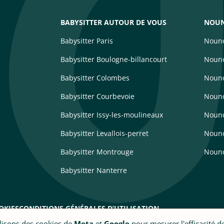
BABYSITTER AUTOUR DE VOUS
NOUN
Babysitter Paris
Nouno
Babysitter Boulogne-billancourt
Nouno
Babysitter Colombes
Nouno
Babysitter Courbevoie
Nouno
Babysitter Issy-les-moulineaux
Noun
Babysitter Levallois-perret
Nouno
Babysitter Montrouge
Nouno
Babysitter Nanterre
OKIES
CONDITIONS GÉNÉRALES D’UTILISATION
ilisons des cookies de
Meta
et
Google
pour mesurer l'efficacité 