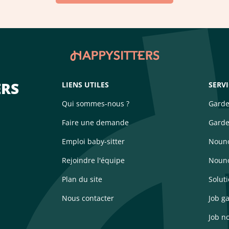
ERS
LIENS UTILES
SERV
Qui sommes-nous ?
Garde
Faire une demande
Garde
Emploi baby-sitter
Nouno
Rejoindre l'équipe
Nouno
Plan du site
Solut
Nous contacter
Job g
Job n