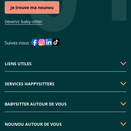
Je trouve ma nounou
Devenir baby-sitter
Suivez-nous :
LIENS UTILES
Qui sommes-nous ?
SERVICES HAPPYSITTERS
Faire une demande
Garde périscolaire
Emploi baby-sitter
BABYSITTER AUTOUR DE VOUS
Garde enfant mercredi
Rejoindre l'équipe
Babysitter Paris
Nounou sortie d'école
Plan du site
NOUNOU AUTOUR DE VOUS
Babysitter Boulogne-billancourt
Nounou à domicile
Nous contacter