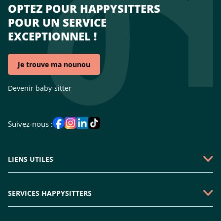
OPTEZ POUR HAPPYSITTERS
POUR UN SERVICE
EXCEPTIONNEL !
Je trouve ma nounou
Devenir baby-sitter
Suivez-nous :
LIENS UTILES
Qui sommes-nous ?
SERVICES HAPPYSITTERS
Faire une demande
Garde périscolaire
Emploi baby-sitter