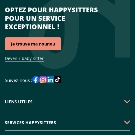
OPTEZ POUR HAPPYSITTERS
POUR UN SERVICE
EXCEPTIONNEL !
Je trouve ma nounou
Devenir baby-sitter
Suivez-nous :
LIENS UTILES
Qui sommes-nous ?
SERVICES HAPPYSITTERS
Faire une demande
Garde périscolaire