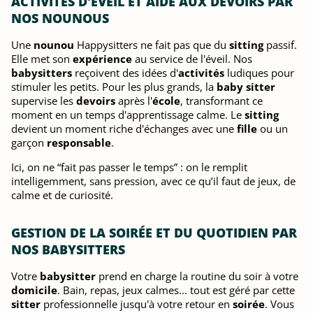
ACTIVITÉS D'ÉVEIL ET AIDE AUX DEVOIRS PAR
NOS NOUNOUS
Une
nounou
Happysitters ne fait pas que du
sitting
passif.
Elle met son
expérience
au service de l'éveil. Nos
babysitters
reçoivent des idées d'
activités
ludiques pour
stimuler les petits. Pour les plus grands, la
baby sitter
supervise les
devoirs
après l'
école
, transformant ce
moment en un temps d'apprentissage calme. Le
sitting
devient un moment riche d'échanges avec une
fille
ou un
garçon
responsable
.
Ici, on ne “fait pas passer le temps” : on le remplit
intelligemment, sans pression, avec ce qu’il faut de jeux, de
calme et de curiosité.
GESTION DE LA SOIRÉE ET DU QUOTIDIEN PAR
NOS BABYSITTERS
Votre
babysitter
prend en charge la routine du soir à votre
domicile
. Bain, repas, jeux calmes... tout est géré par cette
sitter
professionnelle jusqu'à votre retour en
soirée
. Vous