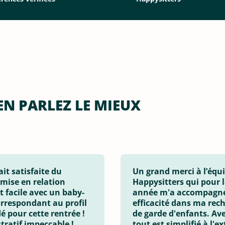
EN PARLEZ LE MIEUX
ait satisfaite du
Un grand merci à l’équ
 mise en relation
Happysitters qui pour l
t facile avec un baby-
année m'a accompagné
orrespondant au profil
efficacité dans ma rec
 pour cette rentrée !
de garde d'enfants. Ave
tratif impeccable !
tout est simplifié à l'e