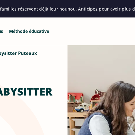
amilles réservent déjà leur nounou. Anticipez pour avoir plus d
us
Méthode éducative
bysitter Puteaux
ABYSITTER