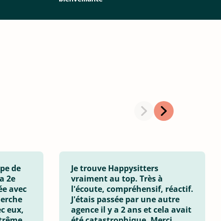
ipe de
Je trouve Happysitters
a 2e
vraiment au top. Très à
e avec
l'écoute, compréhensif, réactif.
herche
J'étais passée par une autre
c eux,
agence il y a 2 ans et cela avait
xtrême
été catastrophique. Merci