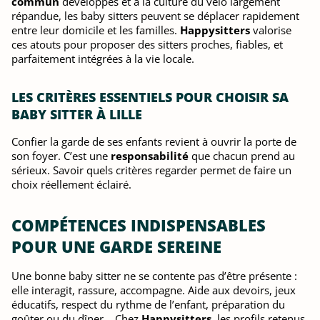
commun
développés et à la culture du vélo largement
répandue, les baby sitters peuvent se déplacer rapidement
entre leur domicile et les familles.
Happysitters
valorise
ces atouts pour proposer des sitters proches, fiables, et
parfaitement intégrées à la vie locale.
LES CRITÈRES ESSENTIELS POUR CHOISIR SA
BABY SITTER À LILLE
Confier la garde de ses enfants revient à ouvrir la porte de
son foyer. C’est une
responsabilité
que chacun prend au
sérieux. Savoir quels critères regarder permet de faire un
choix réellement éclairé.
COMPÉTENCES INDISPENSABLES
POUR UNE GARDE SEREINE
Une bonne baby sitter ne se contente pas d’être présente :
elle interagit, rassure, accompagne. Aide aux devoirs, jeux
éducatifs, respect du rythme de l’enfant, préparation du
goûter ou du dîner… Chez
Happysitters
, les profils retenus